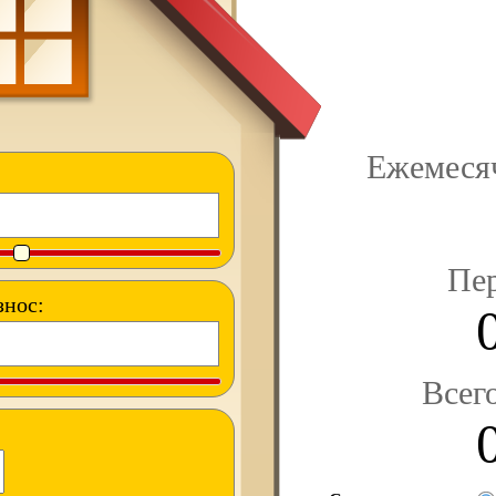
Ежемеся
Пер
знос:
Всего